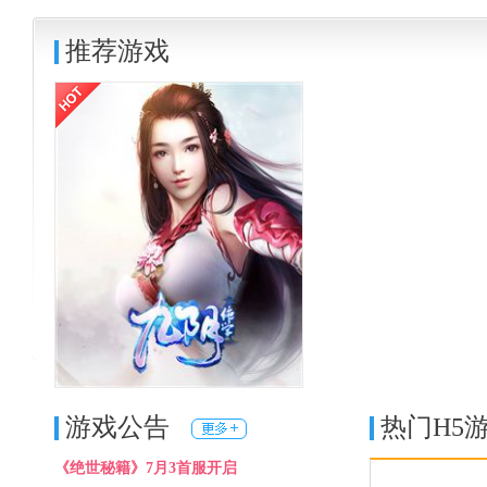
推荐游戏
九阴绝学BT
进入游戏
充值
官网
游戏公告
热门H5
《绝世秘籍》7月3首服开启