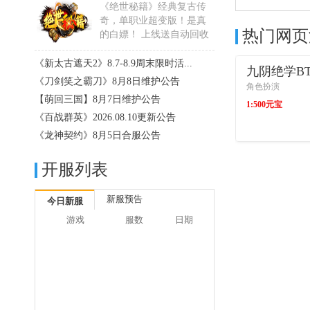
《绝世秘籍》经典复古传
奇，单职业超变版！是真
热门网页
的白嫖！ 上线送自动回收
+范......
详细>>
《新太古遮天2》8.7-8.9周末限时活...
九阴绝学B
《刀剑笑之霸刀》8月8日维护公告
角色扮演
【萌回三国】8月7日维护公告
1:500元宝
《百战群英》2026.08.10更新公告
《龙神契约》8月5日合服公告
进入游戏
开服列表
新服预告
今日新服
游戏
服数
日期