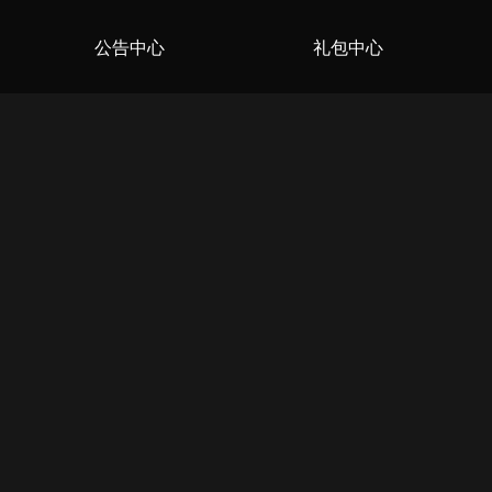
公告中心
礼包中心