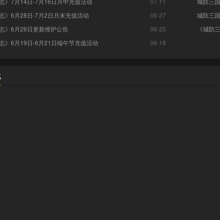
》7月14日-7月16日月中充值活动
07-11
城防三
志》6月28日-7月2日月末充值活动
06-27
城防三
志》6月26日更新维护公告
06-25
《城防三
志》6月19日-6月21日端午节充值活动
06-18
戏