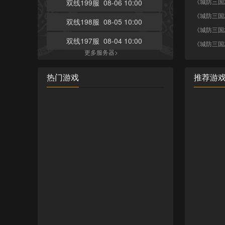
《城防三国志
双线199服 08-06 10:00
《城防三国
双线198服 08-05 10:00
《城防三国
双线197服 08-04 10:00
《城防三国
更多服务器>
热门游戏
推荐游