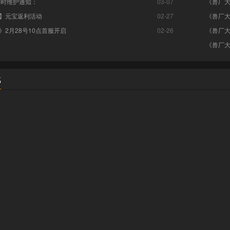
临时维护通知：
03-07
《兽厂大
】元宝返利活动
02-27
《兽厂大
》2月28号10点首服开启
02-26
《兽厂大
《兽厂大
戏