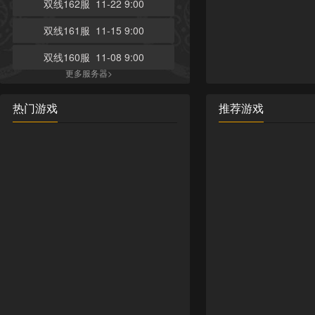
双线162服 11-22 9:00
双线161服 11-15 9:00
双线160服 11-08 9:00
更多服务器>
热门游戏
推荐游戏